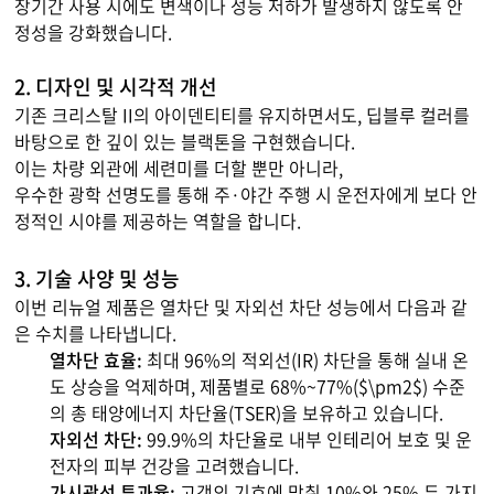
장기간 사용 시에도 변색이나 성능 저하가 발생하지 않도록 안
정성을 강화했습니다.
2. 디자인 및 시각적 개선
기존 크리스탈 II의 아이덴티티를 유지하면서도, 딥블루 컬러를
바탕으로 한 깊이 있는 블랙톤을 구현했습니다.
이는 차량 외관에 세련미를 더할 뿐만 아니라,
우수한 광학 선명도를 통해 주·야간 주행 시 운전자에게 보다 안
정적인 시야를 제공하는 역할을 합니다.
3. 기술 사양 및 성능
이번 리뉴얼 제품은 열차단 및 자외선 차단 성능에서 다음과 같
은 수치를 나타냅니다.
열차단 효율:
최대 96%의 적외선(IR) 차단을 통해 실내 온
도 상승을 억제하며, 제품별로 68%~77%(
$\pm2$
) 수준
의 총 태양에너지 차단율(TSER)을 보유하고 있습니다.
자외선 차단:
99.9%의 차단율로 내부 인테리어 보호 및 운
전자의 피부 건강을 고려했습니다.
가시광선 투과율:
고객의 기호에 맞춰 10%와 25% 두 가지